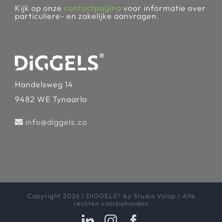
Kijk op onze
contactpagina
voor informatie over
particuliere- en zakelijke aanvragen.
Handelsweg 14
9482 WE Tynaarlo
info@diggels.co
Copyright 2026 | DIGGELS® by Studio Volop | Alle
rechten voorbehouden
LinkedIn
Instagram
Facebook