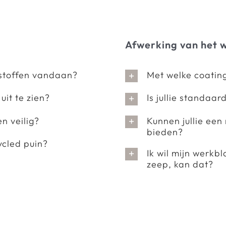
Afwerking van het 
dstoffen vandaan?
Met welke coatin
it te zien?
Is jullie standaar
n veilig?
Kunnen jullie een
bieden?
ycled puin?
Ik wil mijn werkb
zeep, kan dat?