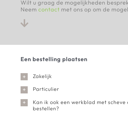
Wilt u graag de mogelijkheden besprek
Neem
contact
met ons op om de mogel
Een bestelling plaatsen
Zakelijk
Particulier
Kan ik ook een werkblad met scheve o
bestellen?