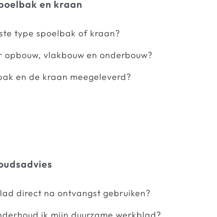
spoelbak en kraan
uiste type spoelbak of kraan?
or opbouw, vlakbouw en onderbouw?
bak en de kraan meegeleverd?
oudsadvies
lad direct na ontvangst gebruiken?
nderhoud ik mijn duurzame werkblad?