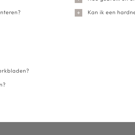
onteren?
Kan ik een hardn
werkbladen?
en?