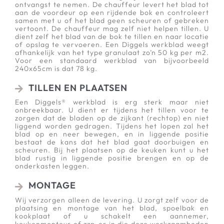
ontvangst te nemen. De chauffeur levert het blad tot
aan de voordeur op een rijdende bok en controleert
samen met u of het blad geen scheuren of gebreken
vertoont. De chauffeur mag zelf niet helpen tillen. U
dient zelf het blad van de bok te tillen en naar locatie
of opslag te vervoeren. Een Diggels werkblad weegt
afhankelijk van het type granulaat zo’n 50 kg per m2.
Voor een standaard werkblad van bijvoorbeeld
240x65cm is dat 78 kg.
TILLEN EN PLAATSEN
Een Diggels® werkblad is erg sterk maar niet
onbreekbaar. U dient er tijdens het tillen voor te
zorgen dat de bladen op de zijkant (rechtop) en niet
liggend worden gedragen. Tijdens het lopen zal het
blad op en neer bewegen, en in liggende positie
bestaat de kans dat het blad gaat doorbuigen en
scheuren. Bij het plaatsen op de keuken kunt u het
blad rustig in liggende positie brengen en op de
onderkasten leggen.
MONTAGE
Wij verzorgen alleen de levering. U zorgt zelf voor de
plaatsing en montage van het blad, spoelbak en
kookplaat of u schakelt een aannemer,
keukenmonteur of zzp-er in die deze werkzaamheden