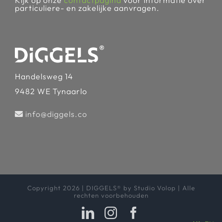
particuliere- en zakelijke aanvragen.
Handelsweg 14
9482 WE Tynaarlo
info@diggels.co
Copyright 2026 | DIGGELS® by Studio Volop | Alle
rechten voorbehouden
LinkedIn
Instagram
Facebook