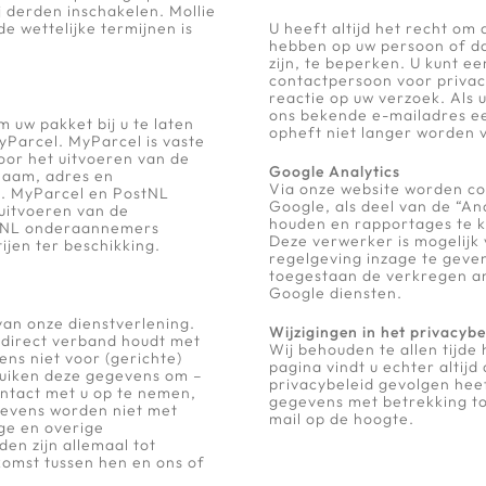
j derden inschakelen. Mollie
e wettelijke termijnen is
U heeft altijd het recht om
hebben op uw persoon of d
zijn, te beperken. U kunt e
contactpersoon voor priva
reactie op uw verzoek. Als u
ons bekende e-mailadres ee
om uw pakket bij u te laten
opheft niet langer worden 
yParcel. MyParcel is vaste
oor het uitvoeren van de
Google Analytics
 naam, adres en
Via onze website worden co
. MyParcel en PostNL
Google, als deel van de “Ana
uitvoeren van de
houden en rapportages te k
stNL onderaannemers
Deze verwerker is mogelijk
ijen ter beschikking.
regelgeving inzage te geve
toegestaan de verkregen an
Google diensten.
van onze dienstverlening.
Wijzigingen in het privacybe
d direct verband houdt met
Wij behouden te allen tijde 
ens niet voor (gerichte)
pagina vindt u echter altijd
ruiken deze gegevens om –
privacybeleid gevolgen hee
ntact met u op te nemen,
gegevens met betrekking to
gevens worden niet met
mail op de hoogte.
ge en overige
en zijn allemaal tot
omst tussen hen en ons of