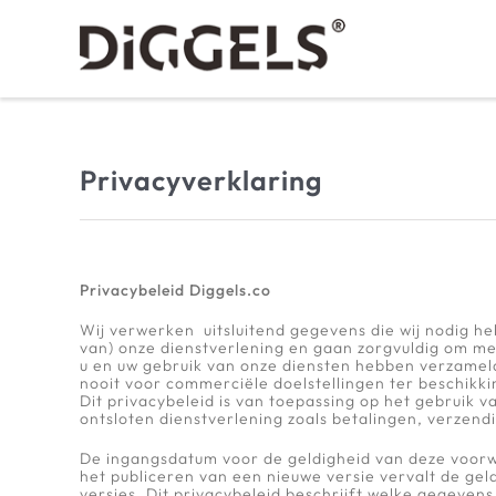
Ga
naar
inhoud
Privacyverklaring
Privacybeleid Diggels.co
Wij verwerken uitsluitend gegevens die wij nodig h
van) onze dienstverlening en gaan zorgvuldig om met
u en uw gebruik van onze diensten hebben verzameld
nooit voor commerciële doelstellingen ter beschikk
Dit privacybeleid is van toepassing op het gebruik 
ontsloten dienstverlening zoals betalingen, verzend
De ingangsdatum voor de geldigheid van deze voor
het publiceren van een nieuwe versie vervalt de gel
versies. Dit privacybeleid beschrijft welke gegeven