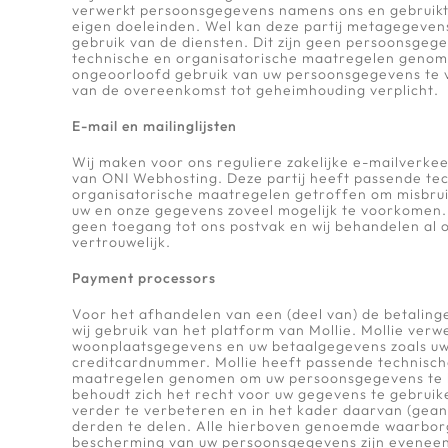
verwerkt persoonsgegevens namens ons en gebruikt
eigen doeleinden. Wel kan deze partij metagegeven
gebruik van de diensten. Dit zijn geen persoonsgeg
technische en organisatorische maatregelen genom
ongeoorloofd gebruik van uw persoonsgegevens te 
van de overeenkomst tot geheimhouding verplicht.
E-mail en mailinglijsten
Wij maken voor ons reguliere zakelijke e-mailverkee
van ONI Webhosting. Deze partij heeft passende te
organisatorische maatregelen getroffen om misbruik
uw en onze gegevens zoveel mogelijk te voorkomen
geen toegang tot ons postvak en wij behandelen al 
vertrouwelijk.
Payment processors
Voor het afhandelen van een (deel van) de betalin
wij gebruik van het platform van Mollie. Mollie ver
woonplaatsgegevens en uw betaalgegevens zoals uw
creditcardnummer. Mollie heeft passende technisch
maatregelen genomen om uw persoonsgegevens te 
behoudt zich het recht voor uw gegevens te gebruik
verder te verbeteren en in het kader daarvan (gea
derden te delen. Alle hierboven genoemde waarbor
bescherming van uw persoonsgegevens zijn eveneen