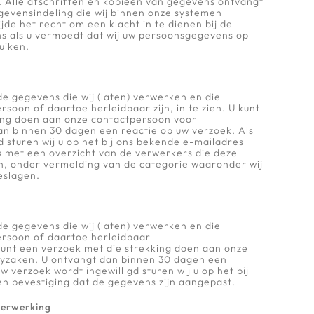
Alle afschriften en kopieën van gegevens ontvangt
gevensindeling die wij binnen onze systemen
ijde het recht om een klacht in te dienen bij de
s als u vermoedt dat wij uw persoonsgegevens op
uiken.
 de gegevens die wij (laten) verwerken en die
soon of daartoe herleidbaar zijn, in te zien. U kunt
ing doen aan onze contactpersoon voor
an binnen 30 dagen een reactie op uw verzoek. Als
d sturen wij u op het bij ons bekende e-mailadres
s met een overzicht van de verwerkers die deze
, onder vermelding van de categorie waaronder wij
eslagen.
 de gegevens die wij (laten) verwerken en die
rsoon of daartoe herleidbaar
 kunt een verzoek met die strekking doen aan onze
cyzaken. U ontvangt dan binnen 30 dagen een
w verzoek wordt ingewilligd sturen wij u op het bij
n bevestiging dat de gegevens zijn aangepast.
verwerking