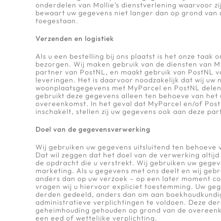
onderdelen van Mollie’s dienstverlening waarvoor zi
bewaart uw gegevens niet langer dan op grond van d
toegestaan.
Verzenden en logistiek
Als u een bestelling bij ons plaatst is het onze taak 
bezorgen. Wij maken gebruik van de diensten van M
partner van PostNL, en maakt gebruik van PostNL v
leveringen. Het is daarvoor noodzakelijk dat wij uw
woonplaatsgegevens met MyParcel en PostNL delen
gebruikt deze gegevens alleen ten behoeve van het 
overeenkomst. In het geval dat MyParcel en/of Po
inschakelt, stellen zij uw gegevens ook aan deze part
Doel van de gegevensverwerking
Wij gebruiken uw gegevens uitsluitend ten behoeve 
Dat wil zeggen dat het doel van de verwerking altij
de opdracht die u verstrekt. Wij gebruiken uw gegev
marketing. Als u gegevens met ons deelt en wij geb
anders dan op uw verzoek – op een later moment co
vragen wij u hiervoor expliciet toestemming. Uw ge
derden gedeeld, anders dan om aan boekhoudkundi
administratieve verplichtingen te voldoen. Deze derd
geheimhouding gehouden op grond van de overeenk
een eed of wettelijke verplichting.