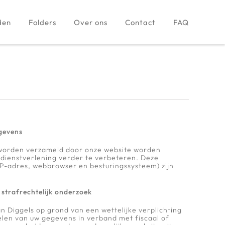
den
Folders
Over ons
Contact
FAQ
gevens
worden verzameld door onze website worden
 dienstverlening verder te verbeteren. Deze
IP-adres, webbrowser en besturingssysteem) zijn
strafrechtelijk onderzoek
 Diggels op grond van een wettelijke verplichting
len van uw gegevens in verband met fiscaal of