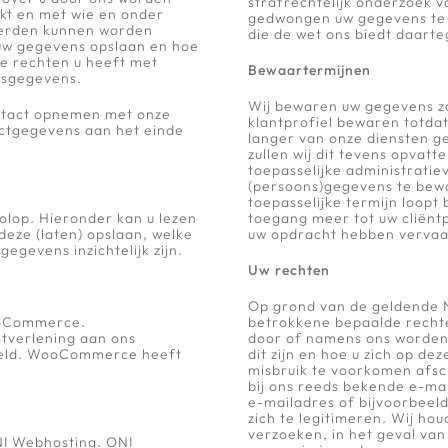
strafrechtelijk onderzoek va
kt en met wie en onder
gedwongen uw gegevens te d
derden kunnen worden
die de wet ons biedt daarte
j uw gegevens opslaan en hoe
e rechten u heeft met
Bewaartermijnen
nsgegevens.
Wij bewaren uw gegevens zol
ontact opnemen met onze
klantprofiel bewaren totdat
actgegevens aan het einde
langer van onze diensten ge
zullen wij dit tevens opvat
toepasselijke administratie
(persoons)gegevens te bewa
toepasselijke termijn loop
olop. Hieronder kan u lezen
toegang meer tot uw cliëntp
deze (laten) opslaan, welke
uw opdracht hebben vervaa
egevens inzichtelijk zijn.
Uw rechten
Op grond van de geldende N
ooCommerce.
betrokkene bepaalde recht
tverlening aan ons
door of namens ons worden 
deeld. WooCommerce heeft
dit zijn en hoe u zich op de
misbruik te voorkomen afsc
bij ons reeds bekende e-mai
e-mailadres of bijvoorbeeld
zich te legitimeren. Wij ho
verzoeken, in het geval va
NI Webhosting. ONI