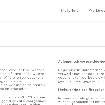
Materialen
Werkbla
Automatisch verzamelde ge
ebben voor (het verbeteren
Gegevens die automatisch 
 de informatie die wij over
verwerkt met het doel onze
. Wij stellen uw gegevens
gegevens (bijvoorbeeld uw 
ing aan derden.
geen persoonsgegevens.
van de website en de daarop
ing en productie.
Medewerking aan fiscaal en 
waarden is 20/08/2020, met
In voorkomende gevallen kan
digheid van alle voorgaande
worden gehouden tot het de
s over u door ons worden