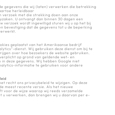
 de gegevens die wij (laten) verwerken die betrekking
aartoe herleidbaar
en verzoek met die strekking doen aan onze
cyzaken. U ontvangt dan binnen 30 dagen een
w verzoek wordt ingewilligd sturen wij u op het bij
n bevestiging dat de gegevens tot u de beperking
verwerkt.
okies geplaatst van het Amerikaanse bedrijf
lytics”-dienst. Wij gebruiken deze dienst om bij te
rijgen over hoe bezoekers de website gebruiken.
 verplicht op grond van geldende wet- en
n in deze gegevens. Wij hebben Google niet
alytics-informatie te gebruiken voor andere
leid
het recht ons privacybeleid te wijzigen. Op deze
 de meest recente versie. Als het nieuwe
ft voor de wijze waarop wij reeds verzamelde
t u verwerken, dan brengen wij u daarvan per e-