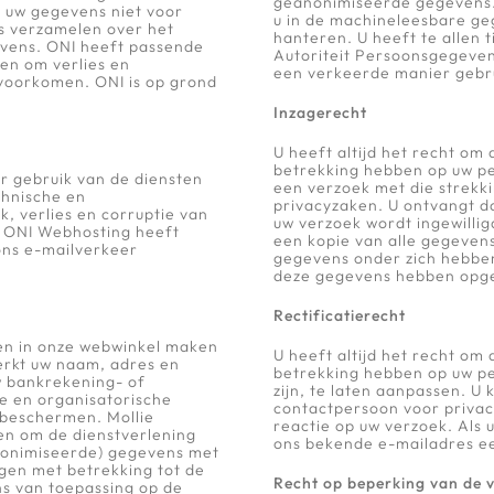
geanonimiseerde gegevens. 
 uw gegevens niet voor
u in de machineleesbare ge
s verzamelen over het
hanteren. U heeft te allen t
evens. ONI heeft passende
Autoriteit Persoonsgegeven
en om verlies en
een verkeerde manier gebr
voorkomen. ONI is op grond
Inzagerecht
U heeft altijd het recht om
betrekking hebben op uw per
r gebruik van de diensten
een verzoek met die strekk
chnische en
privacyzaken. U ontvangt d
, verlies en corruptie van
uw verzoek wordt ingewillig
. ONI Webhosting heeft
een kopie van alle gegeven
ons e-mailverkeer
gegevens onder zich hebben
deze gegevens hebben opg
Rectificatierecht
gen in onze webwinkel maken
U heeft altijd het recht om
werkt uw naam, adres en
betrekking hebben op uw pe
 bankrekening- of
zijn, te laten aanpassen. U
e en organisatorische
contactpersoon voor priva
beschermen. Mollie
reactie op uw verzoek. Als u
en om de dienstverlening
ons bekende e-mailadres ee
nonimiseerde) gegevens met
gen met betrekking tot de
Recht op beperking van de 
s van toepassing op de