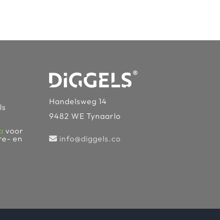
Handelsweg 14
ls
9482 WE Tynaarlo
a
voor
info@diggels.co
re- en