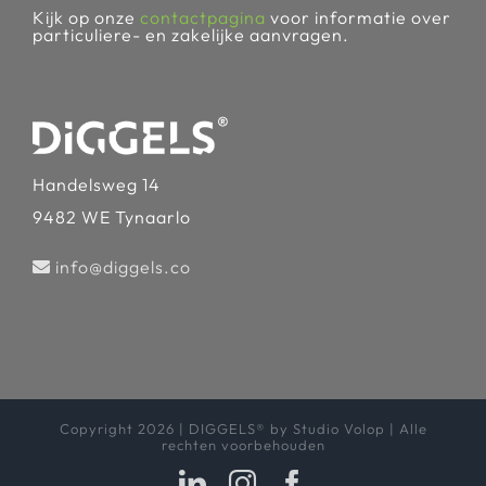
Kijk op onze
contactpagina
voor informatie over
particuliere- en zakelijke aanvragen.
Handelsweg 14
9482 WE Tynaarlo
info@diggels.co
Copyright 2026 | DIGGELS® by Studio Volop | Alle
rechten voorbehouden
LinkedIn
Instagram
Facebook