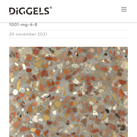
Ga
naar
inhoud
1001-mg-4-8
20 november 2021